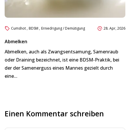
Cumshot
,
BDSM
,
Erniedrigung / Demütigung
28. Apr, 2026
Abmelken
A
Abmelken, auch als Zwangsentsamung, Samenraub
Hi
oder Draining bezeichnet, ist eine BDSM-Praktik, bei
un
der der Samenerguss eines Mannes gezielt durch
u
eine...
sä
Einen Kommentar schreiben