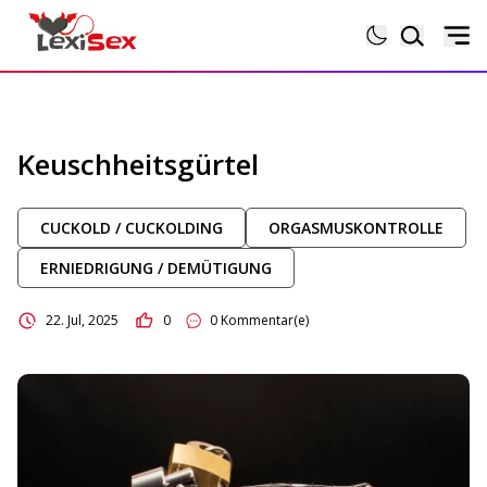
Magazin
Keuschheitsgürtel
Lexikon
CUCKOLD / CUCKOLDING
ORGASMUSKONTROLLE
Testberichte
ERNIEDRIGUNG / DEMÜTIGUNG
Sexgeschichten
22. Jul, 2025
0
0 Kommentar(e)
Sextoytests