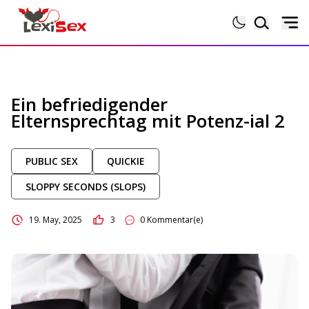
Magazin
Ein befriedigender
Elternsprechtag mit Potenz-ial 2
Lexikon
PUBLIC SEX
QUICKIE
Testberichte
SLOPPY SECONDS (SLOPS)
Sexgeschichten
19. May, 2025
3
0 Kommentar(e)
Sextoytests