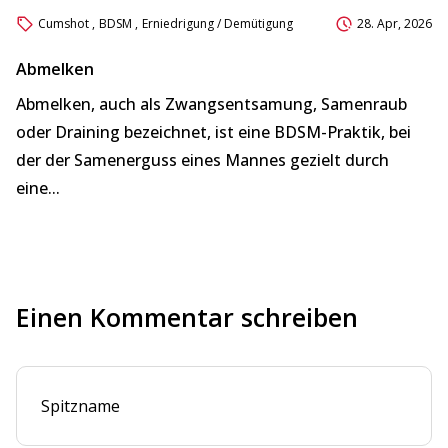
Cumshot
,
BDSM
,
Erniedrigung / Demütigung
28. Apr, 2026
Abmelken
A
Abmelken, auch als Zwangsentsamung, Samenraub
Hi
oder Draining bezeichnet, ist eine BDSM-Praktik, bei
un
der der Samenerguss eines Mannes gezielt durch
u
eine...
sä
Einen Kommentar schreiben