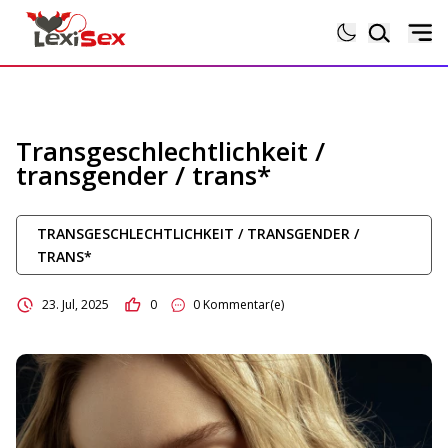
Magazin
Transgeschlechtlichkeit /
transgender / trans*
Lexikon
TRANSGESCHLECHTLICHKEIT / TRANSGENDER /
Testberichte
TRANS*
Sexgeschichten
23. Jul, 2025
0
0 Kommentar(e)
Sextoytests