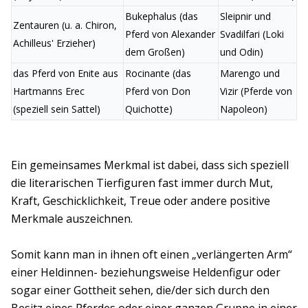
Bukephalus (das
Sleipnir und
Zentauren (u. a. Chiron,
Pferd von Alexander
Svadilfari (Loki
Achilleus' Erzieher)
dem Großen)
und Odin)
das Pferd von Enite aus
Rocinante (das
Marengo und
Hartmanns Erec
Pferd von Don
Vizir (Pferde von
(speziell sein Sattel)
Quichotte)
Napoleon)
Ein gemeinsames Merkmal ist dabei, dass sich speziell
die literarischen Tierfiguren fast immer durch Mut,
Kraft, Geschicklichkeit, Treue oder andere positive
Merkmale auszeichnen.
Somit kann man in ihnen oft einen „verlängerten Arm“
einer Heldinnen- beziehungsweise Heldenfigur oder
sogar einer Gottheit sehen, die/der sich durch den
Besitz eines Pferdes oder einer ganzen Gruppe in einer