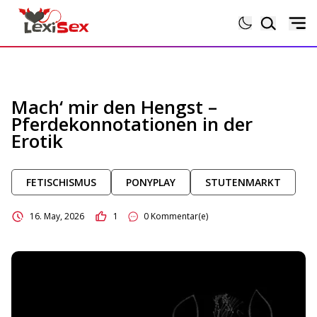
Magazin
Mach‘ mir den Hengst –
Pferdekonnotationen in der
Lexikon
Erotik
Testberichte
FETISCHISMUS
PONYPLAY
STUTENMARKT
Sexgeschichten
16. May, 2026
1
0 Kommentar(e)
Sextoytests