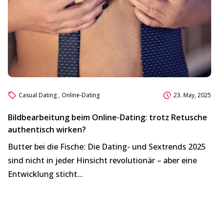
Casual Dating
,
Online-Dating
23. May, 2025
Bildbearbeitung beim Online-Dating: trotz Retusche
Hi
authentisch wirken?
D
Butter bei die Fische: Die Dating- und Sextrends 2025
Di
sind nicht in jeder Hinsicht revolutionär – aber eine
i
Entwicklung sticht...
V
Ta