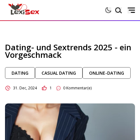
Magazin
Dating- und Sextrends 2025 - ein
Vorgeschmack
Lexikon
DATING
CASUAL DATING
ONLINE-DATING
Testberichte
31. Dec, 2024
1
0 Kommentar(e)
Sexgeschichten
Sextoytests