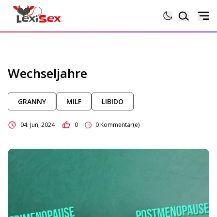
Magazin
Wechseljahre
Lexikon
GRANNY
MILF
LIBIDO
Testberichte
04. Jun, 2024
0
0 Kommentar(e)
Sexgeschichten
Sextoytests