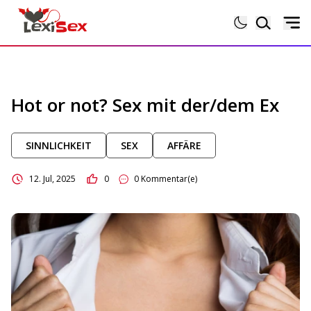
Magazin
Hot or not? Sex mit der/dem Ex
Lexikon
SINNLICHKEIT
SEX
AFFÄRE
Testberichte
12. Jul, 2025
0
0 Kommentar(e)
Sexgeschichten
Sextoytests