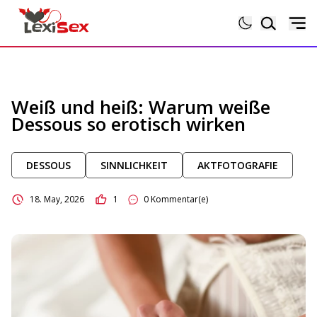
Magazin
Weiß und heiß: Warum weiße
Dessous so erotisch wirken
Lexikon
DESSOUS
SINNLICHKEIT
AKTFOTOGRAFIE
Testberichte
18. May, 2026
1
0 Kommentar(e)
Sexgeschichten
Sextoytests