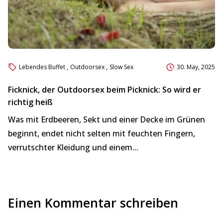
Lebendes Buffet
,
Outdoorsex
,
Slow Sex
30. May, 2025
Ficknick, der Outdoorsex beim Picknick: So wird er
Ki
richtig heiß
S
Was mit Erdbeeren, Sekt und einer Decke im Grünen
„H
beginnt, endet nicht selten mit feuchten Fingern,
ko
verrutschter Kleidung und einem...
Bl
Einen Kommentar schreiben