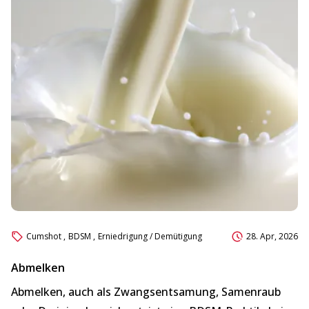
Cumshot
,
BDSM
,
Erniedrigung / Demütigung
28. Apr, 2026
Abmelken
A
Abmelken, auch als Zwangsentsamung, Samenraub
Hi