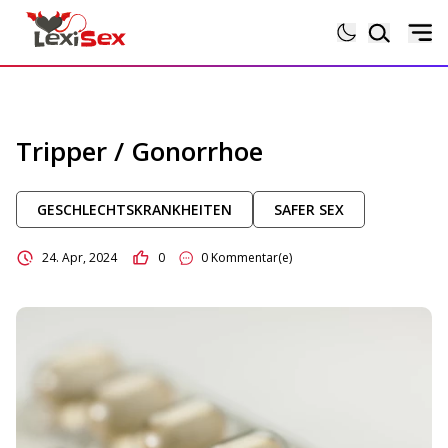
Magazin
Tripper / Gonorrhoe
Lexikon
GESCHLECHTSKRANKHEITEN
SAFER SEX
Testberichte
24. Apr, 2024
0
0 Kommentar(e)
Sexgeschichten
Sextoytests