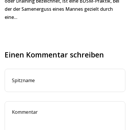
oder Draining bezeichnet, ist eine BDSM-Praktik, bei
un
der der Samenerguss eines Mannes gezielt durch
u
eine...
sä
Einen Kommentar schreiben