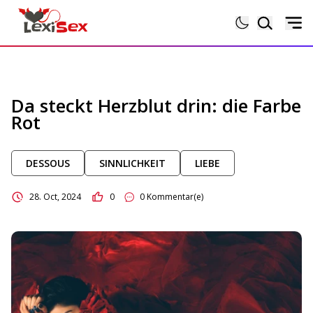
Magazin
Da steckt Herzblut drin: die Farbe
Rot
Lexikon
DESSOUS
SINNLICHKEIT
LIEBE
Testberichte
28. Oct, 2024
0
0 Kommentar(e)
Sexgeschichten
Sextoytests