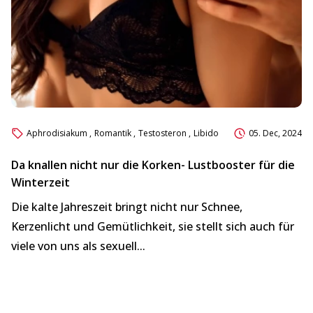
Aphrodisiakum
,
Romantik
,
Testosteron
,
Libido
05. Dec, 2024
Da knallen nicht nur die Korken- Lustbooster für die
Winterzeit
W
Die kalte Jahreszeit bringt nicht nur Schnee,
u
Kerzenlicht und Gemütlichkeit, sie stellt sich auch für
„D
viele von uns als sexuell...
de
T