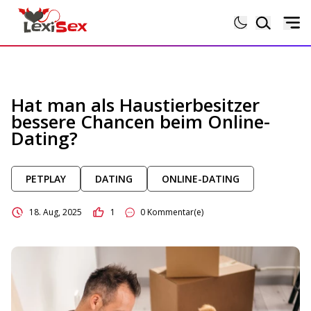
Magazin
Hat man als Haustierbesitzer
bessere Chancen beim Online-
Lexikon
Dating?
Testberichte
PETPLAY
DATING
ONLINE-DATING
Sexgeschichten
18. Aug, 2025
1
0 Kommentar(e)
Sextoytests