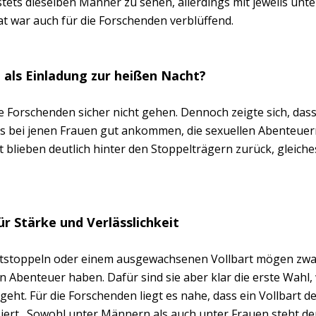
tets dieselben Männer zu sehen, allerdings mit jeweils unte
at war auch für die Forschenden verblüffend.
 als Einladung zur heißen Nacht?
e Forschenden sicher nicht gehen. Dennoch zeigte sich, da
 bei jenen Frauen gut ankommen, die sexuellen Abenteuern
 blieben deutlich hinter den Stoppelträgern zurück, gleiches
ür Stärke und Verlässlichkeit
tstoppeln oder einem ausgewachsenen Vollbart mögen zwa
n Abenteuer haben. Dafür sind sie aber klar die erste Wahl
geht. Für die Forschenden liegt es nahe, dass ein Vollbart 
iert. Sowohl unter Männern als auch unter Frauen steht der