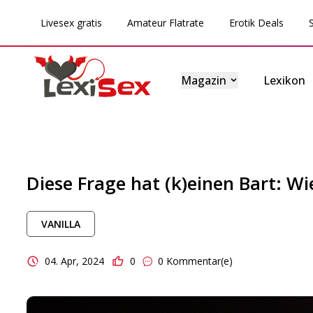
Livesex gratis
Amateur Flatrate
Erotik Deals
Magazin
Magazin
Lexikon
Lexikon
Testberichte
Diese Frage hat (k)einen Bart: W
Sexgeschichten
VANILLA
Sextoytests
04. Apr, 2024
0
0 Kommentar(e)