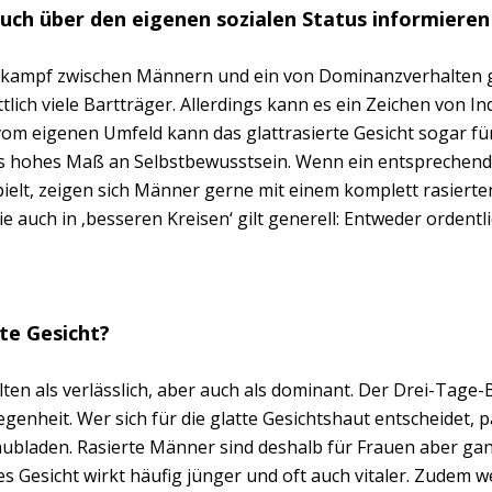
auch über den eigenen sozialen Status informieren
zkampf zwischen Männern und ein von Dominanzverhalten 
lich viele Bartträger. Allerdings kann es ein Zeichen von Ind
vom eigenen Umfeld kann das glattrasierte Gesicht sogar fü
rs hohes Maß an Selbstbewusstsein. Wenn ein entsprechen
ielt, zeigen sich Männer gerne mit einem komplett rasierten
 auch in ‚besseren Kreisen‘ gilt generell: Entweder ordentli
te Gesicht?
ten als verlässlich, aber auch als dominant. Der Drei-Tage-B
enheit. Wer sich für die glatte Gesichtshaut entscheidet, p
chubladen. Rasierte Männer sind deshalb für Frauen aber gan
ses Gesicht wirkt häufig jünger und oft auch vitaler. Zudem 