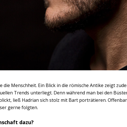
wie die Menschheit. Ein Blick in die römische Antike zeigt zud
ellen Trends unterliegt. Denn während man bei den Büsten
blickt, ließ Hadrian sich stolz mit Bart porträtieren. Offenba
ser gerne folgten.
nschaft dazu?