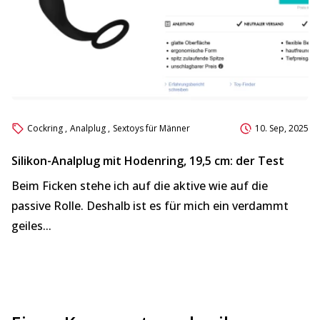
Cockring
,
Analplug
,
Sextoys für Männer
10. Sep, 2025
Silikon-Analplug mit Hodenring, 19,5 cm: der Test
R
S
Beim Ficken stehe ich auf die aktive wie auf die
„
passive Rolle. Deshalb ist es für mich ein verdammt
le
geiles...
ri