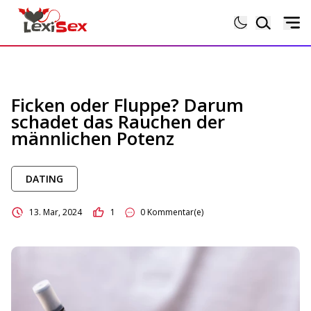
Magazin
Ficken oder Fluppe? Darum
schadet das Rauchen der
Lexikon
männlichen Potenz
Testberichte
DATING
Sexgeschichten
13. Mar, 2024
1
0 Kommentar(e)
Sextoytests