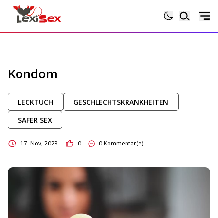
Magazin
Kondom
Lexikon
LECKTUCH
GESCHLECHTSKRANKHEITEN
Testberichte
SAFER SEX
Sexgeschichten
17. Nov, 2023
0
0 Kommentar(e)
Sextoytests